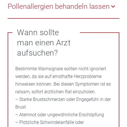
gesund zu halten. Besonders empfehlenswert sind:
Pollenallergien behandeln lassen
– Omega-3-Fettsäuren (z. B. in Fisch, Nüssen und
Leinöl)
Allergiker sollten ihre Medikation rechtzeitig mit ihrem
– Kaliumreiche Lebensmittel (z. B. Bananen, Spinat,
Arzt besprechen, um Atemnot und unnötige
Wann sollte
Kartoffeln)
Belastungen des Herzens zu vermeiden.
man einen Arzt
– Viel Gemüse und Obst
Antihistaminika oder Nasensprays können helfen, die
– Wenig
Salz
und gesättigte Fette
Symptome zu lindern.
aufsuchen?
Bestimmte Warnsignale sollten nicht ignoriert
werden, da sie auf ernsthafte Herzprobleme
hinweisen können. Bei diesen Symptomen ist es
ratsam, sofort ärztlichen Rat einzuholen.
– Starke Brustschmerzen oder Engegefühl in der
Brust
– Atemnot oder ungewöhnliche Erschöpfung
– Plötzliche Schwindelanfälle oder