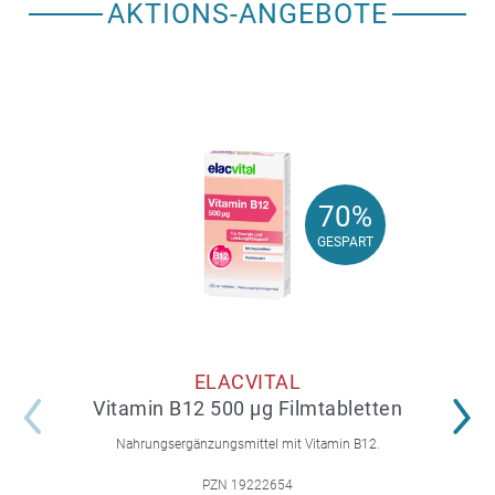
AKTIONS-ANGEBOTE
70%
70%
GESPART
GESPART
ELACVITAL
Vitamin B12 500 µg Filmtabletten
Nahrungsergänzungsmittel mit Vitamin B12.
PZN 19222654