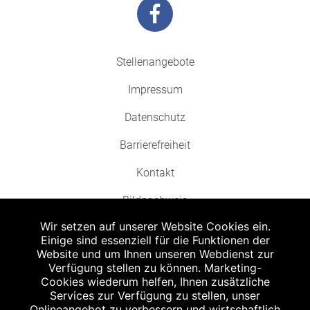
Stellenangebote
Impressum
Datenschutz
Barrierefreiheit
Kontakt
Bildnachweis
Wir setzen auf unserer Website Cookies ein.
Einige sind essenziell für die Funktionen der
Website und um Ihnen unseren Webdienst zur
Verfügung stellen zu können. Marketing-
Cookies wiederum helfen, Ihnen zusätzliche
Abgabe in haushaltsüblichen Mengen, solange der Vorrat reicht. Für Druck-
und Satzfehler keine Haftung.
Services zur Verfügung zu stellen, unser
1
Onlineangebot zu verbessern und wirtschaftlich
Zu Risiken und Nebenwirkungen lesen Sie die Packungsbeilage und fragen