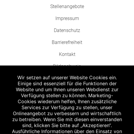
Stellenangebote
Impressum
Datenschutz
Barrierefreiheit
Kontakt
Bildnachweis
Wir setzen auf unserer Website Cookies ein.
Einige sind essenziell für die Funktionen der
Website und um Ihnen unseren Webdienst zur
Verfügung stellen zu können. Marketing-
Cookies wiederum helfen, Ihnen zusätzliche
Abgabe in haushaltsüblichen Mengen, solange der Vorrat reicht. Für Druck-
und Satzfehler keine Haftung.
Services zur Verfügung zu stellen, unser
1
Onlineangebot zu verbessern und wirtschaftlich
Zu Risiken und Nebenwirkungen lesen Sie die Packungsbeilage und fragen
Sie Ihren Arzt oder Apotheker.
zu betreiben. Wenn Sie mit diesen einverstanden
2
sind, klicken Sie bitte auf „Akzeptieren“.
Angabe nach der deutschen Arzneimitteltaxe Apothekenerstattungspreis
(AEP). Der AEP ist keine unverbindliche Preisempfehlung der Hersteller. Der
Ausführliche Informationen über den Einsatz von