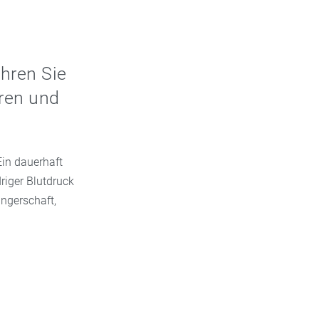
hren Sie
eren und
Ein dauerhaft
riger Blutdruck
angerschaft,