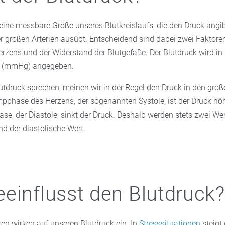
 eine messbare Größe unseres Blutkreislaufs, die den Druck angib
r großen Arterien ausübt. Entscheidend sind dabei zwei Faktoren
rzens und der Widerstand der Blutgefäße. Der Blutdruck wird in 
e (mmHg) angegeben.
tdruck sprechen, meinen wir in der Regel den Druck in den größe
phase des Herzens, der sogenannten Systole, ist der Druck höhe
e, der Diastole, sinkt der Druck. Deshalb werden stets zwei We
nd der diastolische Wert.
einflusst den Blutdruck?
en wirken auf unseren Blutdruck ein. In
Stresssituationen
steigt 