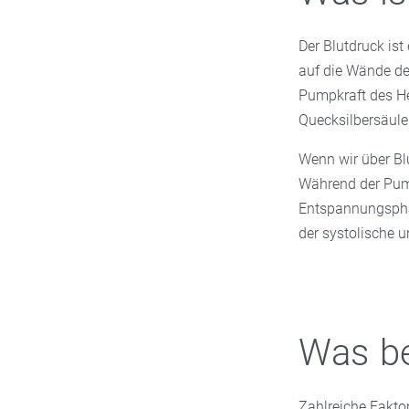
Der Blutdruck ist
auf die Wände de
Pumpkraft des He
Quecksilbersäul
Wenn wir über Blu
Während der Pump
Entspannungsphas
der systolische u
Was be
Zahlreiche Faktor