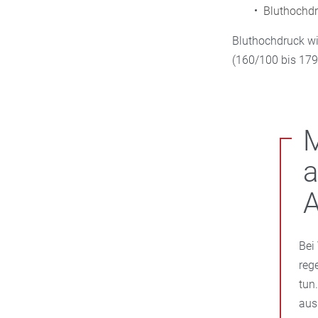
Bluthochdr
Bluthochdruck wir
(160/100 bis 17
a
Bei
reg
tun
aus