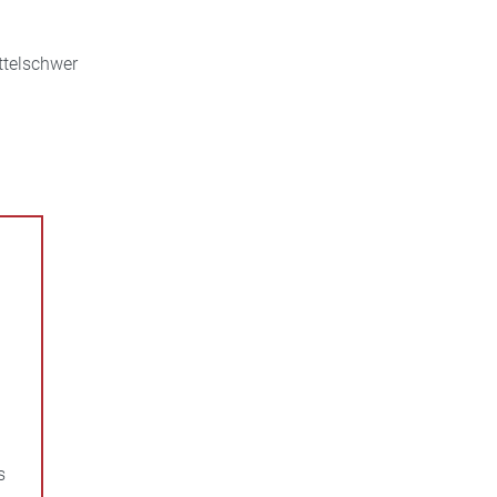
ttelschwer
s