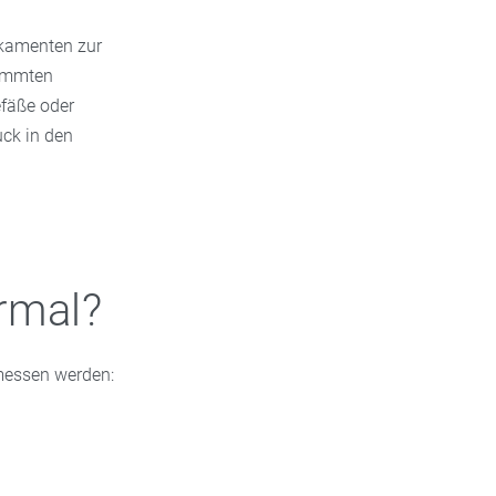
ikamenten zur
timmten
fäße oder
ck in den
rmal?
messen werden: