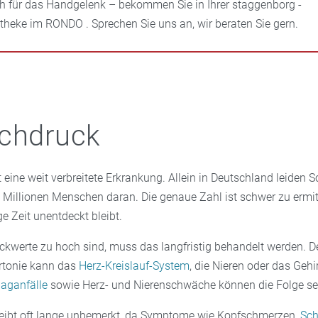
h für das Handgelenk – bekommen Sie in Ihrer staggenborg -
theke im RONDO . Sprechen Sie uns an, wir beraten Sie gern.
ochdruck
 eine weit verbreitete Erkrankung. Allein in Deutschland leiden
 Millionen Menschen daran. Die genaue Zahl ist schwer zu ermitt
ge Zeit unentdeckt bleibt.
ckwerte zu hoch sind, muss das langfristig behandelt werden. D
rtonie kann das
Herz-Kreislauf-System
, die Nieren oder das Geh
laganfälle
sowie Herz- und Nierenschwäche können die Folge se
eibt oft lange unbemerkt, da Symptome wie Kopfschmerzen,
Sc