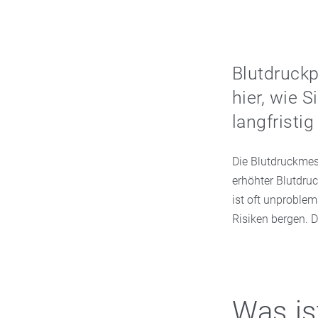
Blutdruckp
hier, wie S
langfristi
Die Blutdruckmes
erhöhter Blutdru
ist oft unproblem
Risiken bergen. 
Was is