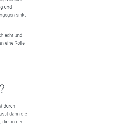
ng und
ingegen sinkt
chlecht und
n eine Rolle
?
ht durch
asst dann die
 die an der