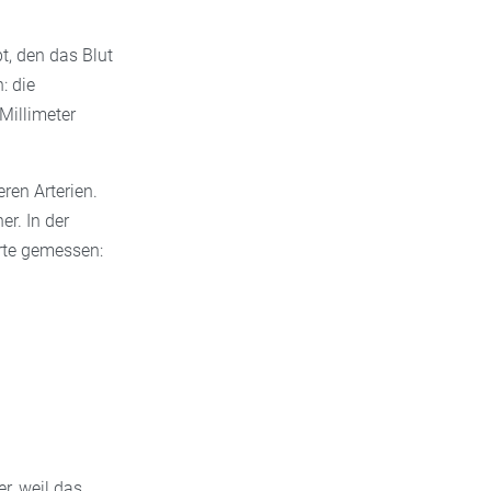
t, den das Blut
: die
Millimeter
ren Arterien.
r. In der
rte gemessen:
er, weil das