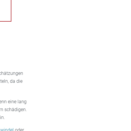
 Schätzungen
eln, da die
enn eine lang
irn schädigen.
in.
hwindel
oder