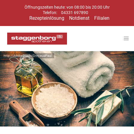
Öffnungszeiten heute: von 08:00 bis 20:00 Uhr
Telefon:
04331 697890
Rezepteinlösung
Notdienst
Filialen
http://AdobeStock/GrecaudPaul
Symbolbild