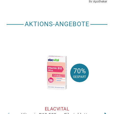
Ihr Apotheker
AKTIONS-ANGEBOTE
70%
70%
GESPART
GESPART
ELACVITAL