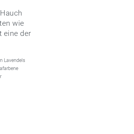
n Hauch
kten wie
 eine der
en Lavendels
lafarbene
r