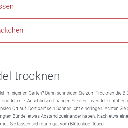
ckel mit der Ölseite auf den Brustkorb legen, mit einem weiter
 vor dem Zubettgehen eine Tasse frischen Lavendelblütentee. Daz
ssen
irken lassen, bis die Wärme nachlässt. Der entspannende Brust
avendelblüten mit 150 Milliliter heißem Wasser übergießen und n
leinen Kindern angewandt werden.
n.
avendel riechen nicht nur angenehm, sie haben auch eine wohltu
 schlaffördernde Wirkung. Zudem gibt es einen praktischen Neb
äckchen
Ungeziefer wie Mücken fern.
hen im Kleiderschrank hält nicht nur lästige Motten fern – es s
 Duft. Zum Befüllen der Säckchen eignet sich am besten getro
 Apotheke oder aus dem eigenen Garten.
el trocknen
el im eigenen Garten? Dann schneiden Sie zum Trocknen die Bl
d bündeln sie. Anschließend hängen Sie den Lavendel kopfüber 
klen Ort auf. Dort darf kein Sonnenlicht eindringen. Achten Sie 
ängten Bündel etwas Abstand zueinander haben. Nach etwa eine
knet. Sie lassen sich dann gut vom Blütenkopf lösen.