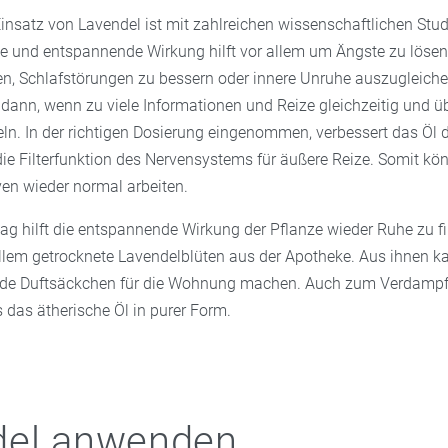
Einsatz von Lavendel ist mit zahlreichen wissenschaftlichen Stud
e und entspannende Wirkung hilft vor allem um Ängste zu lösen
, Schlafstörungen zu bessern oder innere Unruhe auszugleiche
dann, wenn zu viele Informationen und Reize gleichzeitig und üb
ln. In der richtigen Dosierung eingenommen, verbessert das Öl d
die Filterfunktion des Nervensystems für äußere Reize. Somit kö
ven wieder normal arbeiten.
tag hilft die entspannende Wirkung der Pflanze wieder Ruhe zu f
allem getrocknete Lavendelblüten aus der Apotheke. Aus ihnen 
nde Duftsäckchen für die Wohnung machen. Auch zum Verdampfe
 das ätherische Öl in purer Form.
del anwenden