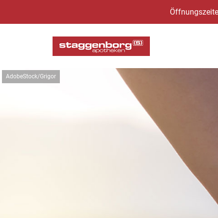
Öffnungszeite
AdobeStock/Grigor