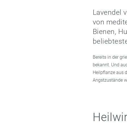
Lavendel v
von medite
Bienen, Hu
beliebtest
Bereits in der g
bekannt. Und auc
Heilpflanze aus 
Angstzustände we
Heilwi