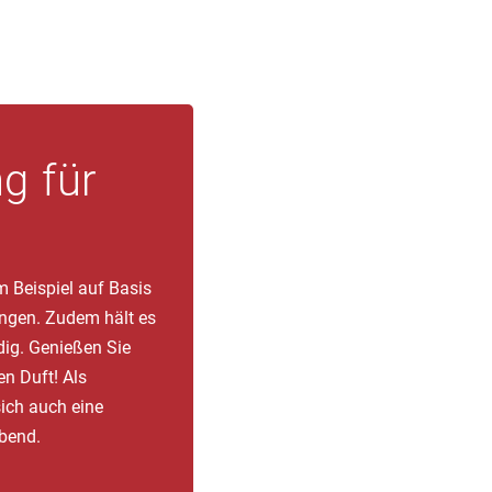
g für
m Beispiel auf Basis
ngen. Zudem hält es
ig. Genießen Sie
n Duft! Als
ich auch eine
bend.