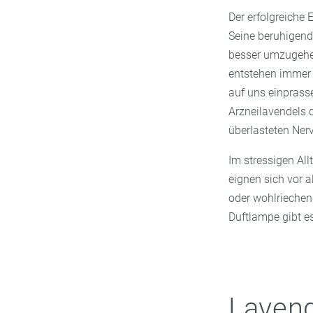
Der erfolgreiche 
Seine beruhigend
besser umzugehen
entstehen immer 
auf uns einprasse
Arzneilavendels 
überlasteten Ner
Im stressigen All
eignen sich vor 
oder wohlrieche
Duftlampe gibt es
Laven