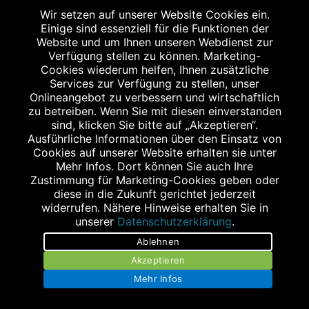
Wir setzen auf unserer Website Cookies ein.
Einige sind essenziell für die Funktionen der
STAGGENBORG - APOTHEKE IM RONDO
Website und um Ihnen unseren Webdienst zur
Verfügung stellen zu können. Marketing-
Am Ahlmannkai 2
Cookies wiederum helfen, Ihnen zusätzliche
Services zur Verfügung zu stellen, unser
24782 Büdelsdorf
Onlineangebot zu verbessern und wirtschaftlich
zu betreiben. Wenn Sie mit diesen einverstanden
sind, klicken Sie bitte auf „Akzeptieren“.
ÖFFNUNGSZEITEN
Ausführliche Informationen über den Einsatz von
Cookies auf unserer Website erhalten sie unter
Montag bis Freitag
Mehr Infos. Dort können Sie auch Ihre
08:00 bis 20:00 Uhr
Zustimmung für Marketing-Cookies geben oder
diese in die Zukunft gerichtet jederzeit
Samstag
widerrufen. Nähere Hinweise erhalten Sie in
09:00 bis 18:00 Uhr
unserer
Datenschutzerklärung
.
Ablehnen
Akzeptieren
Mehr Infos
WEITERE STANDORTE