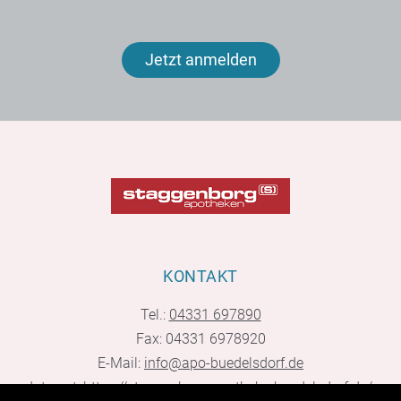
Jetzt anmelden
KONTAKT
Tel.:
04331 697890
Fax: 04331 6978920
E-Mail:
info@apo-buedelsdorf.de
Internet:
https://staggenborg-apotheke-buedelsdorf.de/