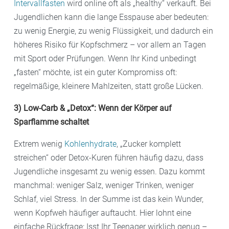
Intervallfasten
wird online oft als „healthy“ verkauft. Bei
Jugendlichen kann die lange Esspause aber bedeuten:
zu wenig Energie, zu wenig Flüssigkeit, und dadurch ein
höheres Risiko für Kopfschmerz – vor allem an Tagen
mit Sport oder Prüfungen. Wenn Ihr Kind unbedingt
„fasten“ möchte, ist ein guter Kompromiss oft:
regelmäßige, kleinere Mahlzeiten, statt große Lücken.
3) Low-Carb & „Detox“: Wenn der Körper auf
Sparflamme schaltet
Extrem wenig
Kohlenhydrate
, „Zucker komplett
streichen“ oder Detox-Kuren führen häufig dazu, dass
Jugendliche insgesamt zu wenig essen. Dazu kommt
manchmal: weniger Salz, weniger Trinken, weniger
Schlaf, viel Stress. In der Summe ist das kein Wunder,
wenn Kopfweh häufiger auftaucht. Hier lohnt eine
einfache Rückfrage: Isst Ihr Teenager wirklich genug –