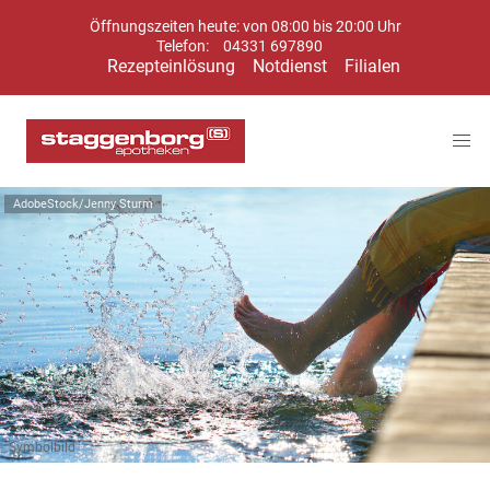
Öffnungszeiten heute: von 08:00 bis 20:00 Uhr
Telefon:
04331 697890
Rezepteinlösung
Notdienst
Filialen
AdobeStock/Jenny Sturm
Symbolbild