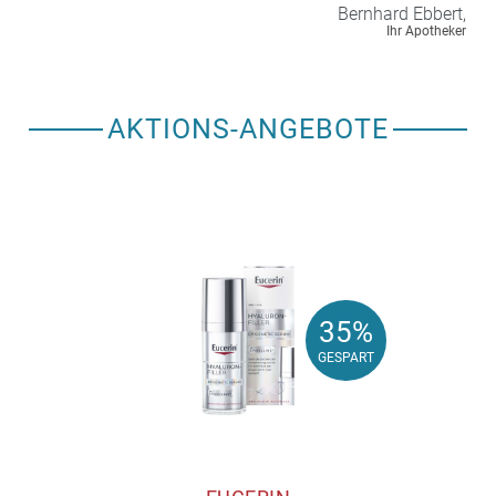
Bernhard
Ebbert,
Ihr Apotheker
AKTIONS-ANGEBOTE
35%
35%
GESPART
GESPART