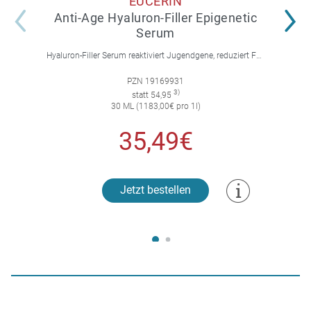
EUCERIN
Anti-Age Hyaluron-Filler Epigenetic
Serum
Hyaluron-Filler Serum reaktiviert Jugendgene, reduziert Falten und feine Linien, spendet intensive Feuchtigkeit und strafft die Gesichtskonturen.
PZN 19169931
3)
statt 54,95
30 ML (1183,00€ pro 1l)
35,49€
Jetzt bestellen