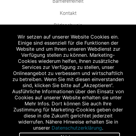
Barrierefreiheit
Kontakt
Bildnachweis
Wir setzen auf unserer Website Cookies ein.
Einige sind essenziell für die Funktionen der
Website und um Ihnen unseren Webdienst zur
Verfügung stellen zu können. Marketing-
Cookies wiederum helfen, Ihnen zusätzliche
Abgabe in haushaltsüblichen Mengen, solange der Vorrat reicht. Für Druck-
und Satzfehler keine Haftung.
Services zur Verfügung zu stellen, unser
1
Onlineangebot zu verbessern und wirtschaftlich
Zu Risiken und Nebenwirkungen lesen Sie die Packungsbeilage und fragen
Sie Ihren Arzt oder Apotheker.
zu betreiben. Wenn Sie mit diesen einverstanden
2
sind, klicken Sie bitte auf „Akzeptieren“.
Angabe nach der deutschen Arzneimitteltaxe Apothekenerstattungspreis
(AEP). Der AEP ist keine unverbindliche Preisempfehlung der Hersteller. Der
Ausführliche Informationen über den Einsatz von
AEP ist ein von den Apotheken in Ansatz gebrachter Preis für rezeptfreie
Cookies auf unserer Website erhalten sie unter
Arzneimittel. Er entspricht in der Höhe dem für Apotheken verbindlichen
Mehr Infos. Dort können Sie auch Ihre
Abgabepreis, zu dem eine Apotheke in bestimmten Fällen (z.B. bei Kindern
Zustimmung für Marketing-Cookies geben oder
unter 12 Jahren) das Produkt mit der gesetzlichen Krankenversicherung
abrechnet. Der AEP ist der allgemeine Erstattungspreis im Falle einer
diese in die Zukunft gerichtet jederzeit
Kostenübernahme durch die gesetzlichen Krankenkassen, vor Abzug eines
widerrufen. Nähere Hinweise erhalten Sie in
Zwangsrabattes (zur Zeit 5%) nach §130 Abs. 1 SGB V.
unserer
Datenschutzerklärung
.
3
Unverbindliche Preisempfehlung des Herstellers (UVP).