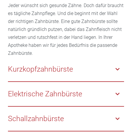
Jeder wünscht sich gesunde Zähne. Doch dafür braucht
es tägliche Zahnpflege. Und die beginnt mit der Wahl
der richtigen Zahnbürste. Eine gute Zahnbürste sollte
natürlich gründlich putzen, dabei das Zahnfleisch nicht
verletzen und rutschfest in der Hand liegen. In Ihrer
Apotheke haben wir für jedes Bedürfnis die passende
Zahnbürste.
Kurzkopfzahnbürste
Dank des verkürzten Kopfes und der kleinen Borsten
gelangt diese Zahnbürste auch an schwer zu
Elektrische Zahnbürste
erreichende Stellen im Mund. Besonders für
Pflegebedürftige ist sie ideal, wenn diese den Mund
Elektrische Zahnbürsten bieten einen höheren
nicht mehr so gut öffnen können. Auch für Personen,
Komfort gegenüber herkömmlichen Modellen. Sie
Schallzahnbürste
die bei großen Bürstenköpfen zu Brechreiz neigen, ist
reinigen durch die Rotation des Bürstenkopfes
sie hilfreich.