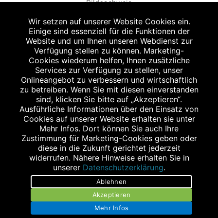
Bildnachweis
Wir setzen auf unserer Website Cookies ein.
Einige sind essenziell für die Funktionen der
Website und um Ihnen unseren Webdienst zur
Verfügung stellen zu können. Marketing-
Cookies wiederum helfen, Ihnen zusätzliche
Abgabe in haushaltsüblichen Mengen, solange der Vorrat reicht. Für Druck-
und Satzfehler keine Haftung.
Services zur Verfügung zu stellen, unser
1
Onlineangebot zu verbessern und wirtschaftlich
Zu Risiken und Nebenwirkungen lesen Sie die Packungsbeilage und fragen
Sie Ihren Arzt oder Apotheker.
zu betreiben. Wenn Sie mit diesen einverstanden
2
sind, klicken Sie bitte auf „Akzeptieren“.
Angabe nach der deutschen Arzneimitteltaxe Apothekenerstattungspreis
(AEP). Der AEP ist keine unverbindliche Preisempfehlung der Hersteller. Der
Ausführliche Informationen über den Einsatz von
AEP ist ein von den Apotheken in Ansatz gebrachter Preis für rezeptfreie
Cookies auf unserer Website erhalten sie unter
Arzneimittel. Er entspricht in der Höhe dem für Apotheken verbindlichen
Mehr Infos. Dort können Sie auch Ihre
Abgabepreis, zu dem eine Apotheke in bestimmten Fällen (z.B. bei Kindern
Zustimmung für Marketing-Cookies geben oder
unter 12 Jahren) das Produkt mit der gesetzlichen Krankenversicherung
abrechnet. Der AEP ist der allgemeine Erstattungspreis im Falle einer
diese in die Zukunft gerichtet jederzeit
Kostenübernahme durch die gesetzlichen Krankenkassen, vor Abzug eines
widerrufen. Nähere Hinweise erhalten Sie in
Zwangsrabattes (zur Zeit 5%) nach §130 Abs. 1 SGB V.
unserer
Datenschutzerklärung
.
3
Unverbindliche Preisempfehlung des Herstellers (UVP).
Ablehnen
powered by apovena.de
Akzeptieren
Mehr Infos