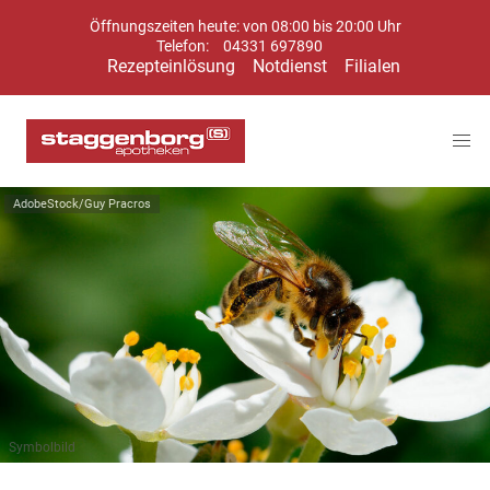
Öffnungszeiten heute: von 08:00 bis 20:00 Uhr
Telefon:
04331 697890
Rezepteinlösung
Notdienst
Filialen
AdobeStock/Guy Pracros
Symbolbild