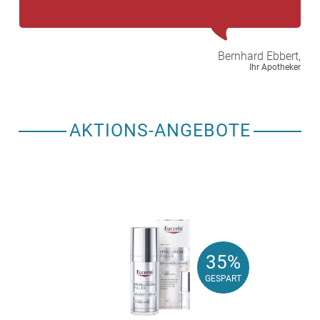
Bernhard
Ebbert,
Ihr Apotheker
AKTIONS-ANGEBOTE
35%
35%
GESPART
GESPART