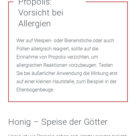
Propolis:
stärken zudem das Zahnfleisch und helfen,
Vorsicht bei
Parodontose
und
Mundgeruch
vorzubeugen.
Allergien
Wer auf Wespen- oder Bienenstiche oder auch
Pollen allergisch reagiert, sollte auf die
Einnahme von Propolis verzichten, um
allergischen Reaktionen vorzubeugen. Testen
Sie bei äußerlicher Anwendung die Wirkung erst
auf einer kleinen Hautstelle, zum Beispiel in der
Ellenbogenbeuge.
Honig – Speise der Götter