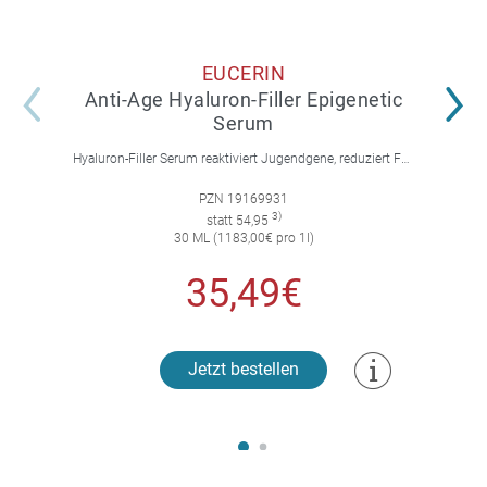
EUCERIN
Anti-Age Hyaluron-Filler Epigenetic
Serum
Hyaluron-Filler Serum reaktiviert Jugendgene, reduziert Falten und feine Linien, spendet intensive Feuchtigkeit und strafft die Gesichtskonturen.
PZN 19169931
3)
statt 54,95
30 ML (1183,00€ pro 1l)
35,49€
Jetzt bestellen