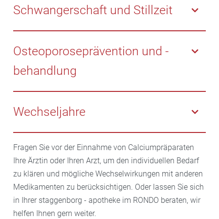
calciumreicher Lebensmittel einen niedrigen
Schwangerschaft und Stillzeit
Calciumspiegel im Körper haben, kann die Einnahme
von Calciumpräparaten helfen, den Mangel
Schwangere und stillende Frauen haben einen
auszugleichen und die Gesundheit zu verbessern.
erhöhten Calciumbedarf, um die Bedürfnisse des
Osteoporoseprävention und -
wachsenden Babys zu decken. In einigen Fällen kann
behandlung
die Einnahme von Calciumpräparaten während dieser
Phasen empfohlen werden.
Menschen mit einem erhöhten Risiko für Osteoporose
oder bereits diagnostizierter Osteoporose können von
Wechseljahre
der Einnahme von Calciumpräparaten profitieren, um
die Knochengesundheit zu unterstützen und das
Frauen in den
Wechseljahren
haben ein erhöhtes
Risiko von Frakturen zu verringern.
Fragen Sie vor der Einnahme von Calciumpräparaten
Risiko für Knochenabbau aufgrund hormoneller
Ihre Ärztin oder Ihren Arzt, um den individuellen Bedarf
Veränderungen. Die Einnahme von
zu klären und mögliche Wechselwirkungen mit anderen
Calciumpräparaten kann dazu beitragen, die
Medikamenten zu berücksichtigen. Oder lassen Sie sich
Knochengesundheit während dieser Phase zu
in Ihrer staggenborg - apotheke im RONDO beraten, wir
erhalten.
helfen Ihnen gern weiter.