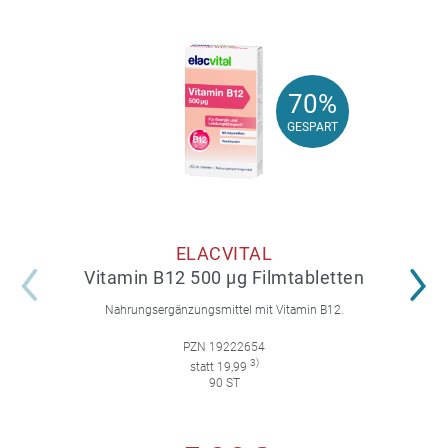
70%
70%
GESPART
GESPART
ELACVITAL
Vitamin B12 500 µg Filmtabletten
Nahrungsergänzungsmittel mit Vitamin B12.
PZN 19222654
3)
statt 19,99
90 ST