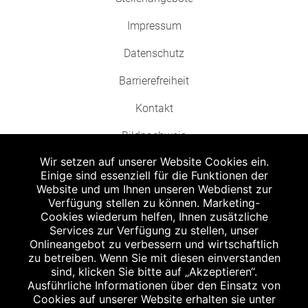
Impressum
Datenschutz
Barrierefreiheit
Kontakt
Bildnachweis
Wir setzen auf unserer Website Cookies ein.
Einige sind essenziell für die Funktionen der
Website und um Ihnen unseren Webdienst zur
Verfügung stellen zu können. Marketing-
Cookies wiederum helfen, Ihnen zusätzliche
Abgabe in haushaltsüblichen Mengen, solange der Vorrat reicht. Für Druck-
und Satzfehler keine Haftung.
Services zur Verfügung zu stellen, unser
1
Onlineangebot zu verbessern und wirtschaftlich
Zu Risiken und Nebenwirkungen lesen Sie die Packungsbeilage und fragen
Sie Ihren Arzt oder Apotheker.
zu betreiben. Wenn Sie mit diesen einverstanden
2
sind, klicken Sie bitte auf „Akzeptieren“.
Angabe nach der deutschen Arzneimitteltaxe Apothekenerstattungspreis
(AEP). Der AEP ist keine unverbindliche Preisempfehlung der Hersteller. Der
Ausführliche Informationen über den Einsatz von
AEP ist ein von den Apotheken in Ansatz gebrachter Preis für rezeptfreie
Cookies auf unserer Website erhalten sie unter
Arzneimittel. Er entspricht in der Höhe dem für Apotheken verbindlichen