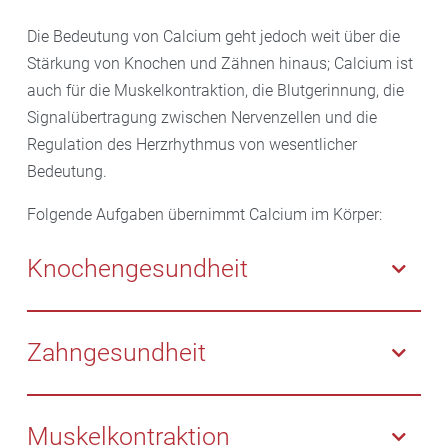
Die Bedeutung von Calcium geht jedoch weit über die
Stärkung von Knochen und Zähnen hinaus; Calcium ist
auch für die Muskelkontraktion, die Blutgerinnung, die
Signalübertragung zwischen Nervenzellen und die
Regulation des Herzrhythmus von wesentlicher
Bedeutung.
Folgende Aufgaben übernimmt Calcium im Körper:
Knochengesundheit
Eingebettet in das sogenannte Kollagen macht
Calcium als Mineralbaustein den Knochen stabil. Der
Zahngesundheit
Knochenstoffwechsel nimmt Calcium auf und baut es
wieder ab, um den Knochen gesund zu erhalten.
Durch Calcium wird der Zahnschmelz
Calcium kann Osteoporose vorbeugen.
widerstandsfähiger und remineralisiert.
Muskelkontraktion