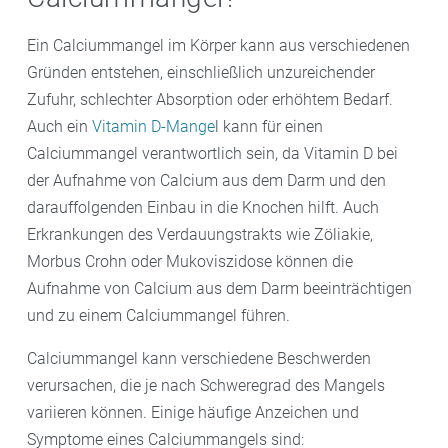
von 9 bis 18 Jahren etwa 1300 Milligramm.
Milligramm Calcium pro Tag konsumieren, und
Ein Calciummangel im Körper kann aus verschiedenen
während des Stillens wird eine Zufuhr von 1200 bis
Gründen entstehen, einschließlich unzureichender
1300 Milligramm empfohlen. Dabei ist wichtig zu
Zufuhr, schlechter Absorption oder erhöhtem Bedarf.
beachten, dass die tatsächliche benötigte Menge an
Auch ein
Vitamin D-Mange
l kann für einen
Calcium je nach individuellen Umständen variieren
Calciummangel verantwortlich sein, da Vitamin D bei
kann.
der Aufnahme von Calcium aus dem Darm und den
darauffolgenden Einbau in die Knochen hilft. Auch
Erkrankungen des Verdauungstrakts wie Zöliakie,
Morbus Crohn oder Mukoviszidose können die
Aufnahme von Calcium aus dem Darm beeinträchtigen
und zu einem Calciummangel führen.
Calciummangel kann verschiedene Beschwerden
verursachen, die je nach Schweregrad des Mangels
variieren können. Einige häufige Anzeichen und
Symptome eines Calciummangels sind: