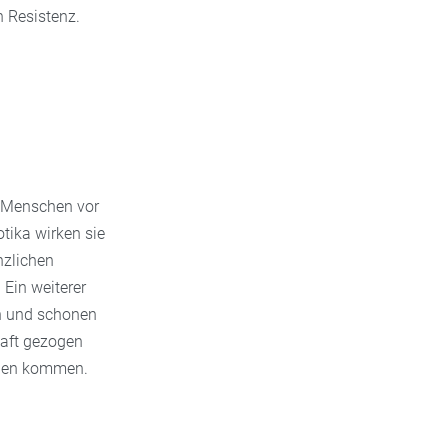
n Resistenz.
s Menschen vor
ika wirken sie
nzlichen
 Ein weiterer
en und schonen
haft gezogen
llen kommen.