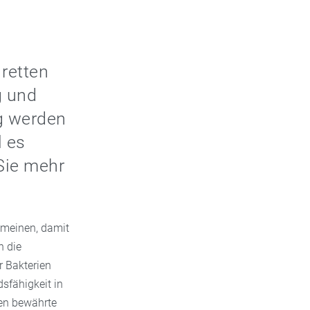
 retten
g und
ig werden
l es
Sie mehr
e meinen, damit
n die
r Bakterien
sfähigkeit in
ken bewährte