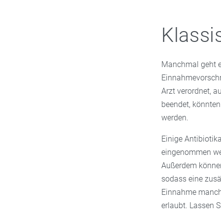
oder Säfte, komm
Efeu oder Primel
Klassi
Verdauung.
Manchmal geht es
Einnahmevorschri
Arzt verordnet, 
beendet, könnten
werden.
Einige Antibioti
eingenommen wer
Außerdem können A
sodass eine zusät
Einnahme mancher
erlaubt. Lassen S