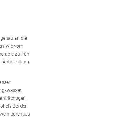
 Pflanzen wie
 die
 genau an die
en, wie vom
erapie zu früh
m Antibiotikum
asser
ngswasser.
inträchtigen,
ohol? Bei der
r Wein durchaus