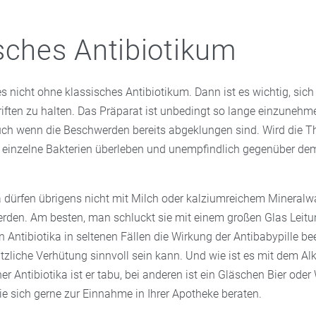
en vor allem bei Husten allein oder in Kombination mit anderen
 zum Einsatz. Als beliebtes Gewürz in der Küche fördert Thymian
sches Antibiotikum
 nicht ohne klassisches Antibiotikum. Dann ist es wichtig, sich
ften zu halten. Das Präparat ist unbedingt so lange einzunehm
auch wenn die Beschwerden bereits abgeklungen sind. Wird die Th
 einzelne Bakterien überleben und unempfindlich gegenüber de
ka dürfen übrigens nicht mit Milch oder kalziumreichem Mineralw
den. Am besten, man schluckt sie mit einem großen Glas Leitu
ntibiotika in seltenen Fällen die Wirkung der Antibabypille bee
zliche Verhütung sinnvoll sein kann. Und wie ist es mit dem Alk
 Antibiotika ist er tabu, bei anderen ist ein Gläschen Bier ode
ie sich gerne zur Einnahme in Ihrer Apotheke beraten.