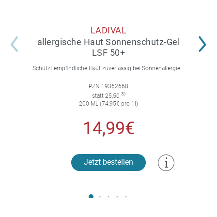
LADIVAL
allergische Haut Sonnenschutz-Gel
LSF 50+
Schützt empfindliche Haut zuverlässig bei Sonnenallergie und Mallorca-Akne. Mit 4-fach Zellschutz und einer leichten, nicht fettenden Gel-Formel.
PZN 19362668
3)
statt 25,50
200 ML (74,95€ pro 1l)
14,99€
Jetzt bestellen