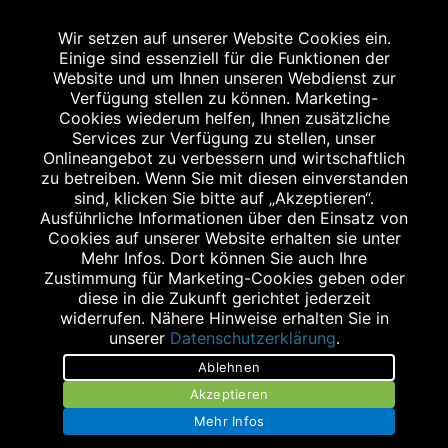
Bildnachweis
Wir setzen auf unserer Website Cookies ein.
Einige sind essenziell für die Funktionen der
Website und um Ihnen unseren Webdienst zur
Verfügung stellen zu können. Marketing-
Cookies wiederum helfen, Ihnen zusätzliche
Abgabe in haushaltsüblichen Mengen, solange der Vorrat reicht. Für Druck-
und Satzfehler keine Haftung.
Services zur Verfügung zu stellen, unser
1
Onlineangebot zu verbessern und wirtschaftlich
Zu Risiken und Nebenwirkungen lesen Sie die Packungsbeilage und fragen
Sie Ihren Arzt oder Apotheker.
zu betreiben. Wenn Sie mit diesen einverstanden
2
sind, klicken Sie bitte auf „Akzeptieren“.
Angabe nach der deutschen Arzneimitteltaxe Apothekenerstattungspreis
(AEP). Der AEP ist keine unverbindliche Preisempfehlung der Hersteller. Der
Ausführliche Informationen über den Einsatz von
AEP ist ein von den Apotheken in Ansatz gebrachter Preis für rezeptfreie
Cookies auf unserer Website erhalten sie unter
Arzneimittel. Er entspricht in der Höhe dem für Apotheken verbindlichen
Mehr Infos. Dort können Sie auch Ihre
Abgabepreis, zu dem eine Apotheke in bestimmten Fällen (z.B. bei Kindern
Zustimmung für Marketing-Cookies geben oder
unter 12 Jahren) das Produkt mit der gesetzlichen Krankenversicherung
abrechnet. Der AEP ist der allgemeine Erstattungspreis im Falle einer
diese in die Zukunft gerichtet jederzeit
Kostenübernahme durch die gesetzlichen Krankenkassen, vor Abzug eines
widerrufen. Nähere Hinweise erhalten Sie in
Zwangsrabattes (zur Zeit 5%) nach §130 Abs. 1 SGB V.
unserer
Datenschutzerklärung
.
3
Unverbindliche Preisempfehlung des Herstellers (UVP).
Ablehnen
powered by apovena.de
Akzeptieren
Mehr Infos