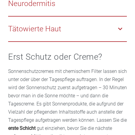
Neurodermitis
Mineralpigmenten verleihen zudem einen
gleichmäßigen Teint. Die Sonnenprodukte aus der
Bei
Neurodermitis
ist ein Sonnenschutz für trockene
Apotheke enthalten unterschiedliche Wirkstoffe wie
und/oder
e
mpfindliche Haut
geeignet. Diese Produkte
Tätowierte Haut
Thiamidol, Viniferine aus der Weinrebe oder andere
wirken hautberuhigend und juckreizmildernd und
getestete Anti-Pigment-Komplexe, welche die
enthalten keine Duftstoffe.
Sonnenschutzprodukte für tätowierte Haut tragen
Produktion des Hautfarbstoffs Melanin vermindern
dazu bei, dass
Tattoos
nicht vorzeitig durch die Sonne
und dunkle Flecken bei regelmäßiger Anwendung
Erst Schutz oder Creme?
ausbleichen und ihre Farbe behalten. Die enthaltenen
verblassen lassen. Enthaltene Hyaluronsäure oder
Pflegestoffe befeuchten die Haut und halten sie
Thermalwasser beruhigen die Haut sofort, spenden
Sonnenschutzcremes mit chemischem Filter lassen sich
geschmeidig, sie sind wasserfest und enthalten weder
Feuchtigkeit und mindern Zeichen von Hautalterung
unter oder über der Tagespflege auftragen. In der Regel
Konservierungsstoffe noch Parfüm.
wie Fältchen.
wird der Sonnenschutz zuerst aufgetragen – 30 Minuten
bevor man in die Sonne möchte – und dann die
Tagescreme. Es gibt Sonnenprodukte, die aufgrund der
Vielzahl der pflegenden Inhaltsstoffe auch anstelle der
Tagespflege aufgetragen werden können. Lassen Sie die
erste Schicht
gut einziehen, bevor Sie die nächste