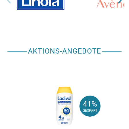
AKTIONS-ANGEBOTE
41%
41%
GESPART
GESPART