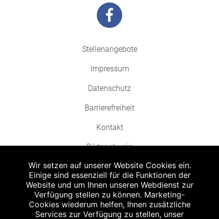
Stellenangebote
Impressum
Datenschutz
Barrierefreiheit
Kontakt
Bildnachweis
Wir setzen auf unserer Website Cookies ein.
Einige sind essenziell für die Funktionen der
Website und um Ihnen unseren Webdienst zur
Verfügung stellen zu können. Marketing-
Cookies wiederum helfen, Ihnen zusätzliche
Abgabe in haushaltsüblichen Mengen, solange der Vorrat reicht. Für Druck-
und Satzfehler keine Haftung.
Services zur Verfügung zu stellen, unser