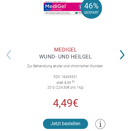
46%
46%
GESPART
GESPART
MEDIGEL
WUND- UND HEILGEL
Zur Behandlung akuter und chronischer Wunden.
PZN 18495551
3)
statt 8,39
20 G (224,50€ pro 1kg)
4,49€
Jetzt bestellen