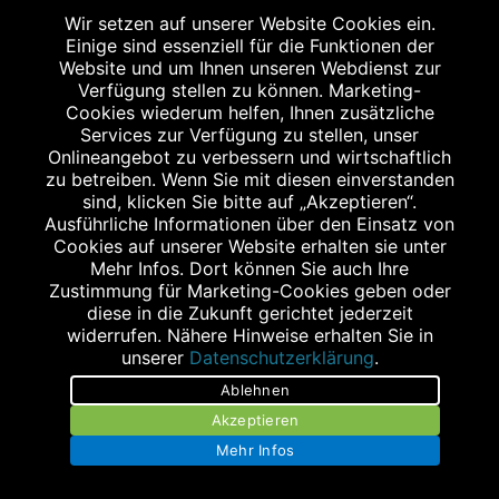
STAGGENBORG - APOTHEKE IM FAMILA
Wir setzen auf unserer Website Cookies ein.
Andreas-Clausen-Straße 2
Einige sind essenziell für die Funktionen der
25813 Husum
Website und um Ihnen unseren Webdienst zur
Verfügung stellen zu können. Marketing-
Tel.: 04841 938780
Cookies wiederum helfen, Ihnen zusätzliche
Fax: 04841 9387820
Services zur Verfügung zu stellen, unser
info@apo-husum.de
Onlineangebot zu verbessern und wirtschaftlich
zu betreiben. Wenn Sie mit diesen einverstanden
sind, klicken Sie bitte auf „Akzeptieren“.
Ausführliche Informationen über den Einsatz von
Cookies auf unserer Website erhalten sie unter
Mehr Infos. Dort können Sie auch Ihre
Zustimmung für Marketing-Cookies geben oder
diese in die Zukunft gerichtet jederzeit
widerrufen. Nähere Hinweise erhalten Sie in
Stellenangebote
unserer
Datenschutzerklärung
.
Impressum
Ablehnen
Akzeptieren
Datenschutz
Mehr Infos
Barrierefreiheit