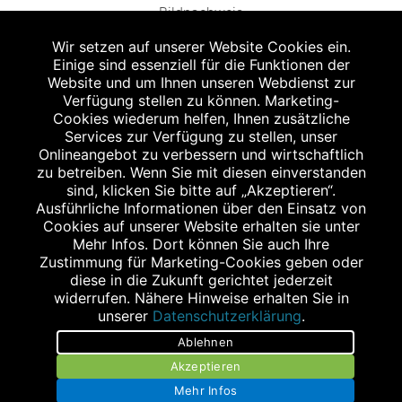
Bildnachweis
Wir setzen auf unserer Website Cookies ein.
Einige sind essenziell für die Funktionen der
Website und um Ihnen unseren Webdienst zur
Verfügung stellen zu können. Marketing-
Cookies wiederum helfen, Ihnen zusätzliche
Abgabe in haushaltsüblichen Mengen, solange der Vorrat reicht. Für Druck-
und Satzfehler keine Haftung.
Services zur Verfügung zu stellen, unser
1
Onlineangebot zu verbessern und wirtschaftlich
Zu Risiken und Nebenwirkungen lesen Sie die Packungsbeilage und fragen
Sie Ihren Arzt oder Apotheker.
zu betreiben. Wenn Sie mit diesen einverstanden
2
sind, klicken Sie bitte auf „Akzeptieren“.
Angabe nach der deutschen Arzneimitteltaxe Apothekenerstattungspreis
(AEP). Der AEP ist keine unverbindliche Preisempfehlung der Hersteller. Der
Ausführliche Informationen über den Einsatz von
AEP ist ein von den Apotheken in Ansatz gebrachter Preis für rezeptfreie
Cookies auf unserer Website erhalten sie unter
Arzneimittel. Er entspricht in der Höhe dem für Apotheken verbindlichen
Mehr Infos. Dort können Sie auch Ihre
Abgabepreis, zu dem eine Apotheke in bestimmten Fällen (z.B. bei Kindern
Zustimmung für Marketing-Cookies geben oder
unter 12 Jahren) das Produkt mit der gesetzlichen Krankenversicherung
abrechnet. Der AEP ist der allgemeine Erstattungspreis im Falle einer
diese in die Zukunft gerichtet jederzeit
Kostenübernahme durch die gesetzlichen Krankenkassen, vor Abzug eines
widerrufen. Nähere Hinweise erhalten Sie in
Zwangsrabattes (zur Zeit 5%) nach §130 Abs. 1 SGB V.
unserer
Datenschutzerklärung
.
3
Unverbindliche Preisempfehlung des Herstellers (UVP).
Ablehnen
powered by apovena.de
Akzeptieren
Mehr Infos